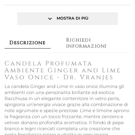
keyboard_arrow_down
MOSTRA DI PIÙ
Richiedi
Descrizione
informazioni
Candela Profumata
Ambiente Ginger and Lime
Vaso Onice - Dr. Vranjes
La candela Ginger and Lime in vaso onice illumina gli
ambienti con una personalita brillante ed esotica.
Racchiusa in un elegante contenitore in vetro perla,
sprigiona un’energia vivace grazie alla combinazione di
note agrumate e spezie preziose. Lime e limone aprono
la fragranza con un tocco frizzante, mentre zenzero e
vetiver donano profondita aromatica. Il fondo di pepe
bianco e legni ricercati completa una creazione che
porta freschezza solare e vitalita in ogni spazio.