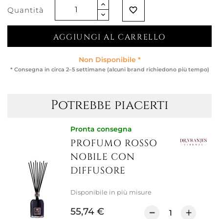
Quantità
favorite_border
AGGIUNGI AL CARRELLO
Non Disponibile *
* Consegna in circa 2–5 settimane (alcuni brand richiedono più tempo)
Potrebbe piacerti
Pronta consegna
PROFUMO ROSSO
NOBILE CON
DIFFUSORE
Disponibile in più misure
55,74 €