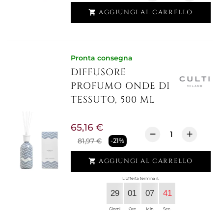
AGGIUNGI AL CARRELLO

Pronta consegna
DIFFUSORE
PROFUMO ONDE DI
TESSUTO, 500 ML
65,16 €
81,97 €
-21%
AGGIUNGI AL CARRELLO

L'offerta termina il:
29
01
07
41
Giorni
Ore
Min.
Sec.