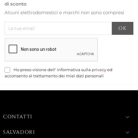
di sconto
.
Alcuni elettrodomestici e marchi non sono compresi
Ho preso visione dell' informativa sulla
privacy
ed
acconsento al trattamento dei miei dati personali
CONTATTI
keyboard_arrow_down
SALVADORI
keyboard_arrow_down