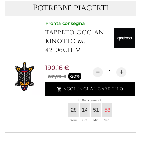
Potrebbe piacerti
Pronta consegna
TAPPETO OGGIAN
KINOTTO M,
42106CH-M
190,16 €
237,70 €
-20%
AGGIUNGI AL CARRELLO

L'offerta termina il:
28
14
51
58
Giorni
Ore
Min.
Sec.