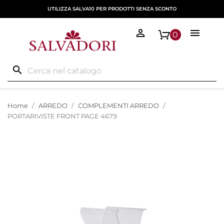
UTILIZZA SALVA10 PER PRODOTTI SENZA SCONTO


0
search
Home
ARREDO
COMPLEMENTI ARREDO
PORTARIVISTE FRONT PAGE 4679