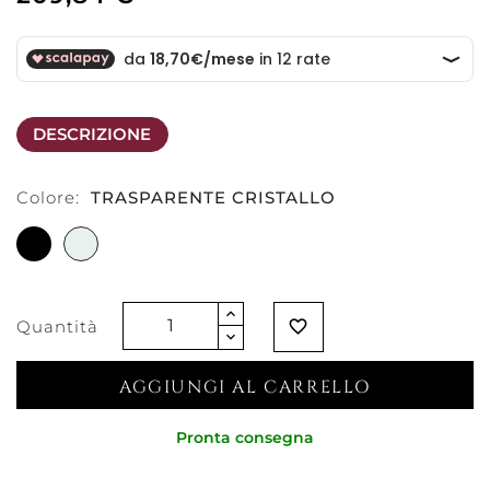
DESCRIZIONE
Colore:
TRASPARENTE CRISTALLO
NERO
TRASPARENTE
CRISTALLO
Quantità
favorite_border
AGGIUNGI AL CARRELLO
Pronta consegna