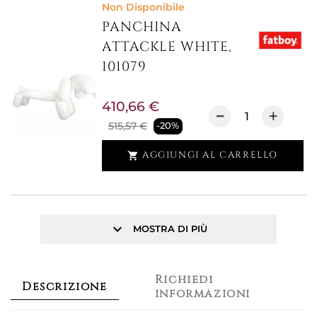
Non Disponibile
PANCHINA
ATTACKLE WHITE,
101079
410,66 €
515,57 €
-20%
AGGIUNGI AL CARRELLO

keyboard_arrow_down
MOSTRA DI PIÙ
Richiedi
Descrizione
informazioni