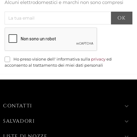
Alcuni elettrodomestici e marchi non sono compresi
Ho preso visione dell' informativa sulla
privacy
ed
acconsento al trattamento dei miei dati personali
CONTATTI
keyboard_arrow_down
SALVADORI
keyboard_arrow_down
LISTE DI NOZZE
keyboard_arrow_down