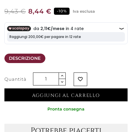
9,43 €
8,44 €
-10%
Iva esclusa
DESCRIZIONE
Quantità
favorite_border
AGGIUNGI AL CARRELLO
Pronta consegna
Potrebbe piacerti