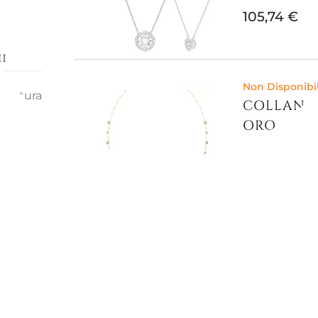
105,74 €
i
Non Disponibi
accatura
COLLANA 
ert
ORO...
229,51 €
Pronta conse
COLLANA 
BIANCO,...