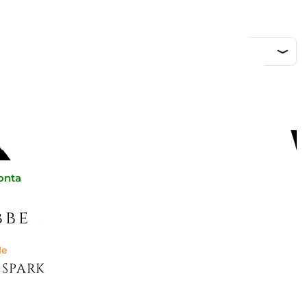
sa
GI AL CARRELLO
onta consegna
be piacerti
le
SPARKLING ROUND 5286137