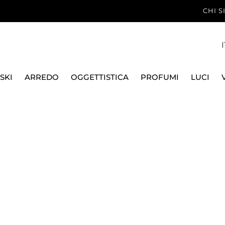
CHI 
I
SKI
ARREDO
OGGETTISTICA
PROFUMI
LUCI
A BIANCO/RHS
SWAROVSKI
COLLANA 5599153 MI