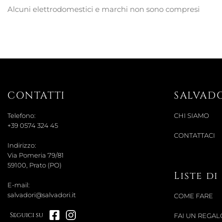
Alcuni elettrodomestici e marchi non sono compresi
CONTATTI
SALVAD
Telefono:
CHI SIAMO
+39 0574 324 45
CONTATTACI
Indirizzo:
Via Pomeria 79/81
59100, Prato (PO)
Liste d
E-mail:
salvadori@salvadori.it
COME FARE
Seguici su
FAI UN REGAL