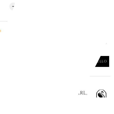
AGGIUNGI AL CARRELLO

le
IMBER, BIANCO, PLACCATA COLOR
AGGIUNGI AL CARRELLO

gna
A Y CONSTELLA, CRYSTAL PEARL,