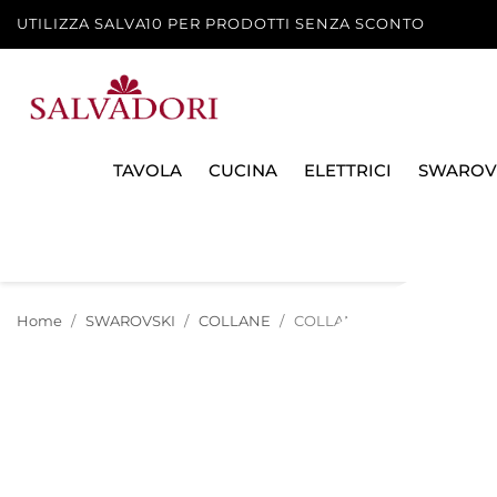
UTILIZZA SALVA10 PER PRODOTTI SENZA SCONTO
TAVOLA
CUCINA
ELETTRICI
SWAROV
Home
SWAROVSKI
COLLANE
COLLANA 5599153 MILLENI