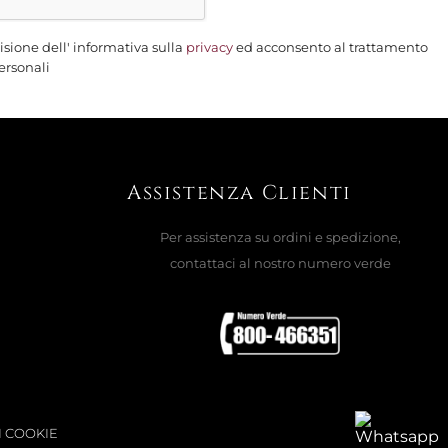
AGGIUNGI AL CARRELLO

isione dell' informativa sulla
privacy
ed acconsento al trattamento
ersonali
Assistenza Clienti
Per assistenza su ordini e spedizione,
contattaci al nostro numero verde
I COOKIE