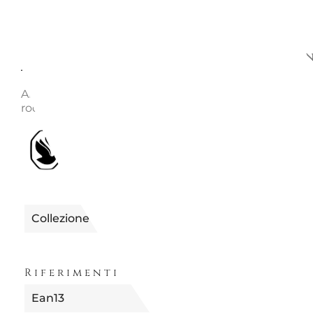
Descrizione
Richiedi informazion
Articolo nr.: 5599153 Collezione: Millenia Materiale: Pl
rodio, Swarovski Zirconia Designer: Giovanna Engelb
1990655599153
Riferimento
Collezione
MILLENIA
Riferimenti Specifici
Ean13
9009655991535