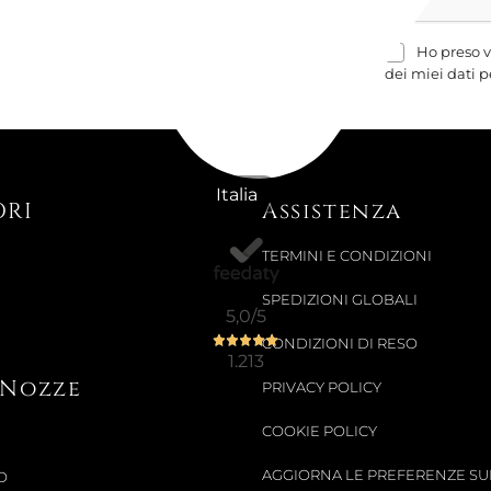
229,51 €
-40%
Ho preso v
dei miei dati p
Italia
ORI
Assistenza
TERMINI E CONDIZIONI
SPEDIZIONI GLOBALI
5,0
/5
CONDIZIONI DI RESO
1.213
i Nozze
PRIVACY POLICY
COOKIE POLICY
AGGIORNA LE PREFERENZE SU
O