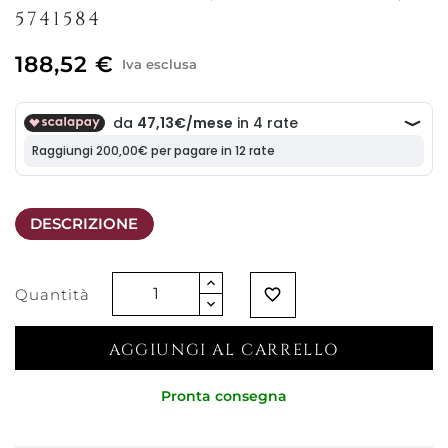
5741584
188,52 €
Iva esclusa
DESCRIZIONE
Quantità
favorite_border
AGGIUNGI AL CARRELLO
Pronta consegna