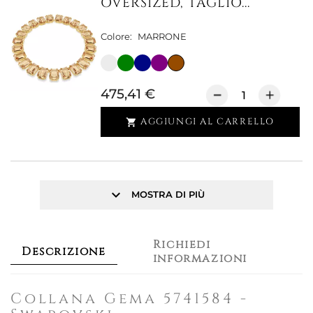
OVERSIZED, TAGLIO...
Colore:
MARRONE
475,41 €
AGGIUNGI AL CARRELLO

keyboard_arrow_down
MOSTRA DI PIÙ
Richiedi
Descrizione
informazioni
Collana Gema 5741584 -