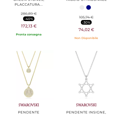
PLACCATURA...
286,89 €
105,74 €
-40%
-30%
172,13 €
74,02 €
Pronta consegna
Non Disponibile
SWAROVSKI
SWAROVSKI
PENDENTE
PENDENTE INSIGNE,