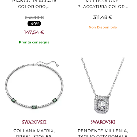
BIANCO, PLACCATA
MULTICOLORE,
COLOR ORO,...
PLACCATURA COLOR...
311,48 €
245,90 €
-40%
Non Disponibile
147,54 €
Pronta consegna
SWAROVSKI
SWAROVSKI
COLLANA MATRIX,
PENDENTE MILLENIA,
GREEN STONES,
TAGLIO OTTAGONALE