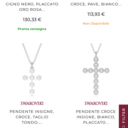
CIGNO NERO, PLACCATO
CROCE, PAVE, BIANCO...
ORO ROSA...
113,93 €
130,33 €
Non Disponibile
Pronta consegna
SWAROVSKI
SWAROVSKI
R
PENDENTE INSIGNE,
PENDENTE CROCE
CROCE, TAGLIO
INSIGNE, BIANCO,
TONDO,...
PLACCATO...
F
I
L
T
E