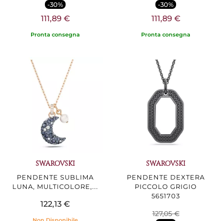
-30%
-30%
111,89 €
111,89 €
Pronta consegna
Pronta consegna
SWAROVSKI
SWAROVSKI
PENDENTE SUBLIMA
PENDENTE DEXTERA
LUNA, MULTICOLORE,...
PICCOLO GRIGIO
5651703
122,13 €
127,05 €
Non Disponibile