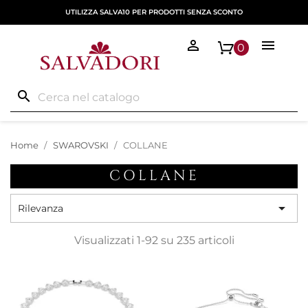
UTILIZZA SALVA10 PER PRODOTTI SENZA SCONTO


0
search
Home
SWAROVSKI
COLLANE
COLLANE

Rilevanza
Visualizzati 1-92 su 235 articoli