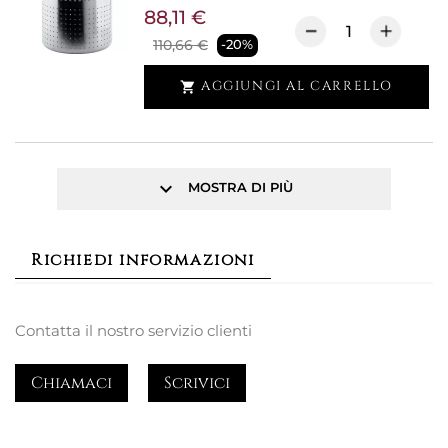
88,11 €
110,66 €
-20%
AGGIUNGI AL CARRELLO

keyboard_arrow_down
MOSTRA DI PIÙ
Richiedi informazioni
Contatta il nostro servizio clienti
Chiamaci
Scrivici