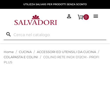
UTILIZZA SALVA10 PER PRODOTTI SENZA SCONTO


0
search
Home
CUCINA
ACCESSORI ED UTENSILI DA CUCINA
COLAPASTA E COLINI
COLINO RETE INOX D12CM - PROFI
PLUS