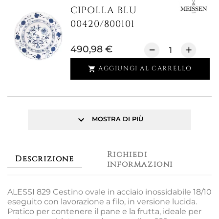
CIPOLLA BLU
00420/800101
490,98 €
AGGIUNGI AL CARRELLO

keyboard_arrow_down
MOSTRA DI PIÙ
Richiedi
Descrizione
informazioni
ALESSI 829 Cestino ovale in acciaio inossidabile 18/10
eseguito con lavorazione a filo, in versione lucida.
Pratico per contenere il pane e la frutta, ideale per