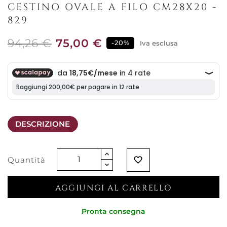
CESTINO OVALE A FILO CM28X20 -
829
94,26 €
75,00 €
-20%
Iva esclusa
DESCRIZIONE
Quantità
favorite_border
AGGIUNGI AL CARRELLO
Pronta consegna