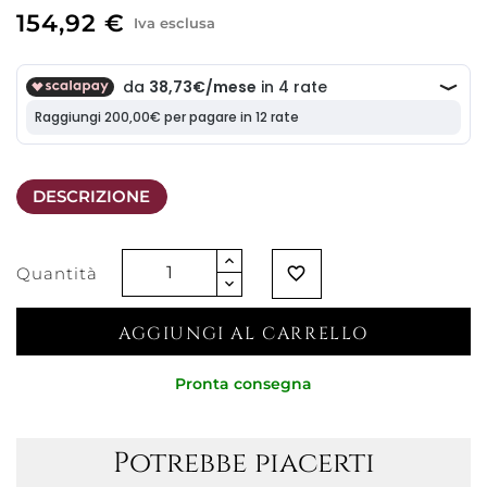
154,92 €
Iva esclusa
DESCRIZIONE
Quantità
favorite_border
AGGIUNGI AL CARRELLO
Pronta consegna
Potrebbe piacerti