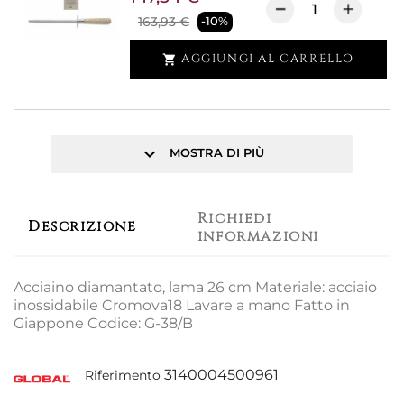
163,93 €
-10%
AGGIUNGI AL CARRELLO

keyboard_arrow_down
MOSTRA DI PIÙ
Richiedi
Descrizione
informazioni
Acciaino diamantato, lama 26 cm Materiale: acciaio
inossidabile Cromova18 Lavare a mano Fatto in
Giappone Codice: G-38/B
3140004500961
Riferimento