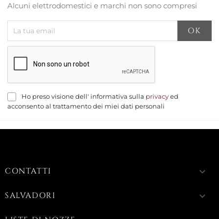
Alcuni elettrodomestici e marchi non sono compresi
Ho preso visione dell' informativa sulla
privacy
ed
acconsento al trattamento dei miei dati personali
CONTATTI
keyboard_arrow_down
SALVADORI
keyboard_arrow_down