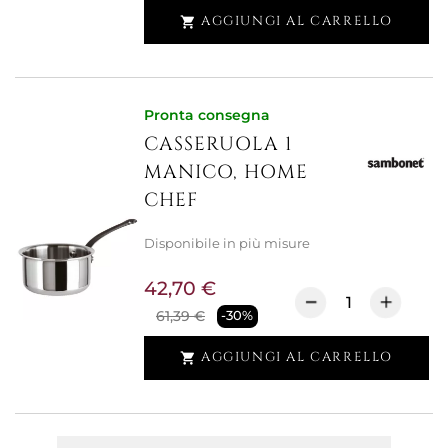
AGGIUNGI AL CARRELLO

Pronta consegna
CASSERUOLA 1
MANICO, HOME
CHEF
Disponibile in più misure
42,70 €
61,39 €
-30%
AGGIUNGI AL CARRELLO
