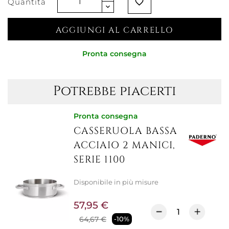
Quantità
favorite_border
AGGIUNGI AL CARRELLO
Pronta consegna
Potrebbe piacerti
Pronta consegna
CASSERUOLA BASSA
ACCIAIO 2 MANICI,
SERIE 1100
Disponibile in più misure
57,95 €
64,67 €
-10%