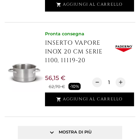
AGGIUNGI AL CARRELLO

Pronta consegna
INSERTO VAPORE
INOX 20 CM SERIE
1100, 11119-20
56,15 €
62,70 €
-10%
AGGIUNGI AL CARRELLO

keyboard_arrow_down
MOSTRA DI PIÙ