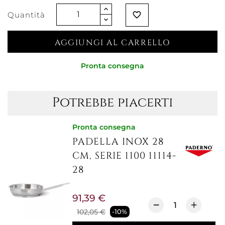
Quantità
favorite_border
AGGIUNGI AL CARRELLO
Pronta consegna
Potrebbe piacerti
Pronta consegna
PADELLA INOX 28
CM, SERIE 1100 11114-
28
91,39 €
102,05 €
-10%