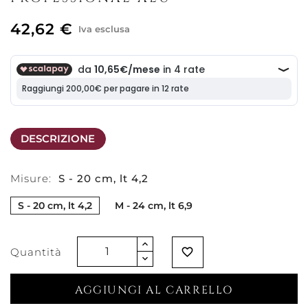
42,62 €
Iva esclusa
DESCRIZIONE
Misure:
S - 20 cm, lt 4,2
S - 20 cm, lt 4,2
M - 24 cm, lt 6,9
Quantità
favorite_border
AGGIUNGI AL CARRELLO