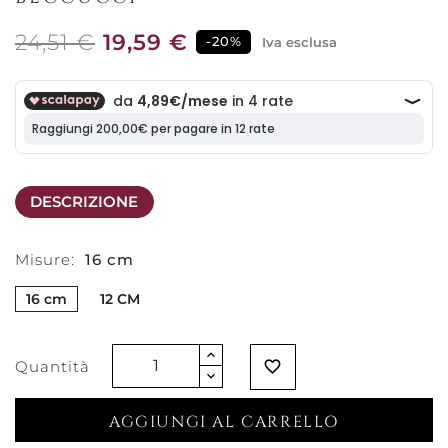
24,51 €
19,59 €
-20%
Iva esclusa
DESCRIZIONE
Misure:
16 cm
16 cm
12 CM
Quantità
favorite_border
AGGIUNGI AL CARRELLO