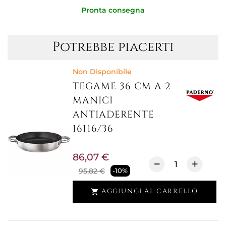
Pronta consegna
Potrebbe piacerti
Non Disponibile
TEGAME 36 CM A 2
MANICI
ANTIADERENTE
16116/36
86,07 €
95,82 €
-10%
AGGIUNGI AL CARRELLO
