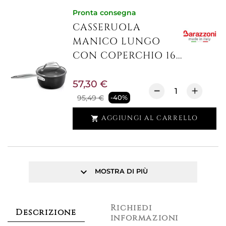
Pronta consegna
CASSERUOLA
MANICO LUNGO
CON COPERCHIO 16...
57,30 €
95,49 €
-40%
AGGIUNGI AL CARRELLO

keyboard_arrow_down
MOSTRA DI PIÙ
Richiedi
Descrizione
informazioni