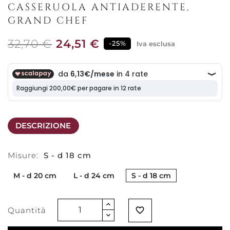
CASSERUOLA ANTIADERENTE,
GRAND CHEF
32,70 €
24,51 €
-25%
Iva esclusa
DESCRIZIONE
Misure:
S - d 18 cm
M - d 20 cm
L - d 24 cm
S - d 18 cm
Quantità
favorite_border