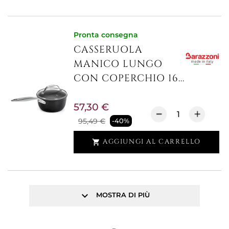
Pronta consegna
CASSERUOLA
MANICO LUNGO
CON COPERCHIO 16...
57,30 €
95,49 €
-40%
AGGIUNGI AL CARRELLO

keyboard_arrow_down
MOSTRA DI PIÙ