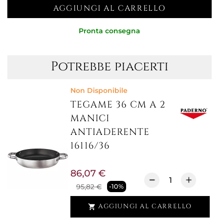
AGGIUNGI AL CARRELLO
Pronta consegna
Potrebbe piacerti
Non Disponibile
TEGAME 36 CM A 2
MANICI
ANTIADERENTE
16116/36
86,07 €
95,82 €
-10%
AGGIUNGI AL CARRELLO
