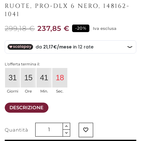
RUOTE, PRO-DLX 6 NERO, 148162-
1041
299,18 €
237,85 €
-20%
Iva esclusa
L'offerta termina il:
31
15
41
18
Giorni
Ore
Min.
Sec.
DESCRIZIONE
Quantità
favorite_border