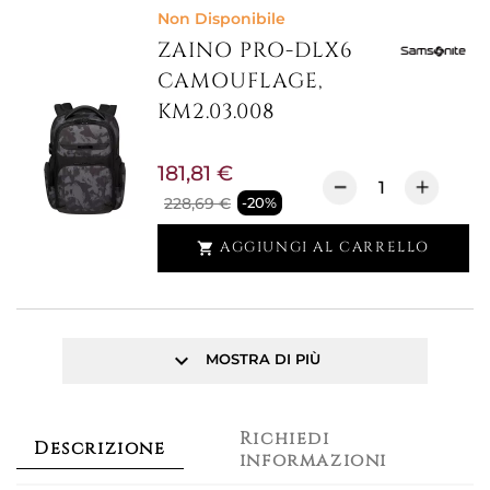
Non Disponibile
ZAINO PRO-DLX6
CAMOUFLAGE,
KM2.03.008
181,81 €
228,69 €
-20%
AGGIUNGI AL CARRELLO

keyboard_arrow_down
MOSTRA DI PIÙ
Richiedi
Descrizione
informazioni