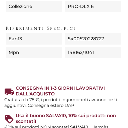
Collezione
PRO-DLX 6
Riferimenti Specifici
Ean13
5400520228727
Mpn
148162/1041
CONSEGNA IN 1-3 GIORNI LAVORATIVI
DALL'ACQUISTO
Gratuita da 75 €, i prodotti ingombranti avranno costi
aggiuntivi. Consegna estero DAP
Usa il buono SALVA10, 10% sui prodotti non
scontati!
-10% sui prodotti NON scontati
SALVA10
: Hermès,