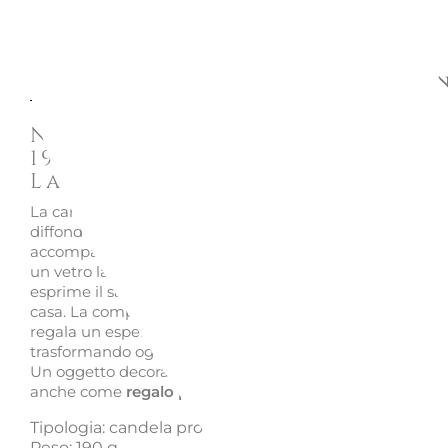
Descrizione
Richiedi informazion
Noir Premier Plume Blanche
1901 Scented Candle 190 g -
Lalique
La candela profumata Noir Premier Plume Blanche 1901
diffonde un aura
elegante e avvolgente
, pensata per
accompagnare e amplificare l omonima fragranza. Racc
un vetro laccato oro, con cera bianca raffinata, questa c
esprime il savoir faire Lalique nel mondo della profumeri
casa. La composizione firmata dal naso Karine Dubreuil
regala un esperienza sensoriale delicata e sofisticata,
trasformando ogni ambiente in uno spazio intimo e ricer
Un oggetto decorativo e olfattivo di grande prestigio, ide
anche come
regalo perfetto
.
Tipologia: candela profumata
Peso: 190 g