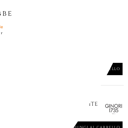
be piacerti
le
PROFUMATA OUD NOBILE, VASO
iù misure
AGGIUNGI AL CARRELLO

le
NDELA - IL SEGUACE PURE WHITE
AGGIUNGI AL CARRELLO
