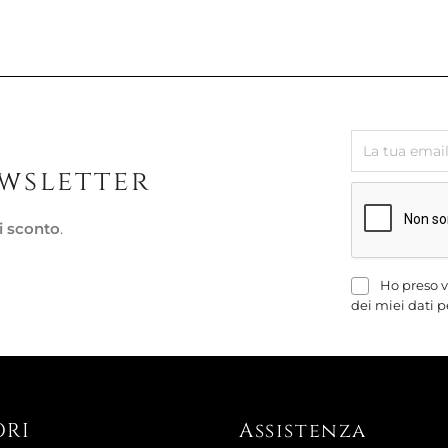
Pronta conse
CANDELA 
FTB290
38,33 €
48,52 €
-21%
ewsletter
i sconto
.
Ho preso v
dei miei dati p
ORI
Assistenza