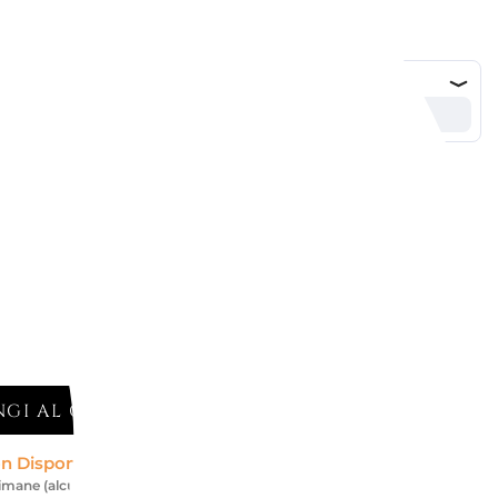
GI AL CARRELLO
n Disponibile *
timane (alcuni brand richiedono più tempo)