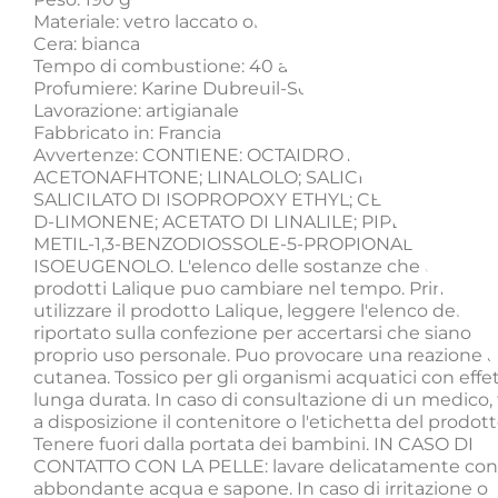
Materiale: vetro laccato oro
Cera: bianca
Tempo di combustione: 40 a 50 ore
Profumiere: Karine Dubreuil-Sereni
Lavorazione: artigianale
Fabbricato in: Francia
Avvertenze: CONTIENE: OCTAIDROTETRAMETHYL
ACETONAFHTONE; LINALOLO; SALICILATO DI BENZI
SALICILATO DI ISOPROPOXY ETHYL; CEDRYL METIL 
D-LIMONENE; ACETATO DI LINALILE; PIPERONALE; ?
METIL-1,3-BENZODIOSSOLE-5-PROPIONALDEIDE;
ISOEUGENOLO. L'elenco delle sostanze che compon
prodotti Lalique puo cambiare nel tempo. Prima di
utilizzare il prodotto Lalique, leggere l'elenco delle 
riportato sulla confezione per accertarsi che siano ad
proprio uso personale. Puo provocare una reazione al
cutanea. Tossico per gli organismi acquatici con effet
lunga durata. In caso di consultazione di un medico,
a disposizione il contenitore o l'etichetta del prodott
Tenere fuori dalla portata dei bambini. IN CASO DI
CONTATTO CON LA PELLE: lavare delicatamente con
abbondante acqua e sapone. In caso di irritazione o