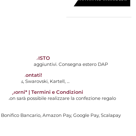
le
ANDELA PROFUMATA - BLACK STONE
TIVI DALL'ACQUISTO
AGGIUNGI AL CARRELLO

ti avranno costi aggiuntivi. Consegna estero DAP
tti non scontati!
0
: Hermès, Swarovski, Kartell, ...
le
14 giorni* | Termini e Condizioni
i non sarà possibile realizzare la confezione regalo
3 STOPPINI RE-CHARGE BLACK
, Bonifico Bancario, Amazon Pay, Google Pay, Scalapay
AGGIUNGI AL CARRELLO
