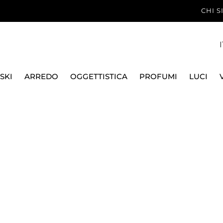
CHI 
I
SKI
ARREDO
OGGETTISTICA
PROFUMI
LUCI
PREMIERE B25181
LALIQUE
CANDELA NOIR PREMI