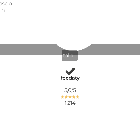
ascio
 in
Non Disponibi
CANDELA 
98,36 €
Italia
Non Disponibi
CANDELA 
5,0
/5
RUBRUM G
1.214
0,00 €