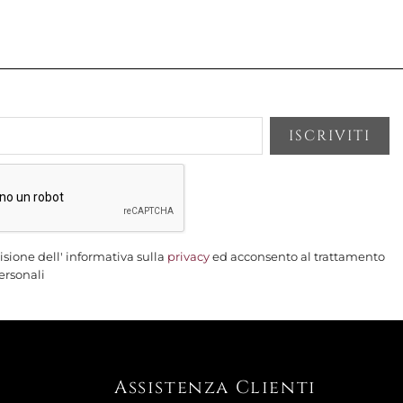
gna
PROFUMATA 9,5 CM TI AMO,
AGGIUNGI AL CARRELLO

isione dell' informativa sulla
privacy
ed acconsento al trattamento
ersonali
Assistenza Clienti