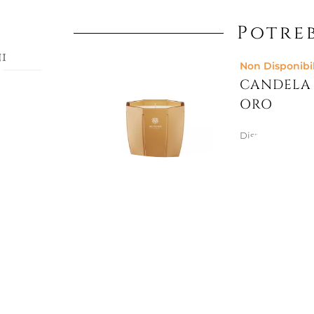
Potreb
i
Non Disponibi
CANDELA 
ORO
Disponibile in p
 Lalique
47,54 €
hiusa in
reazione
a per la
-Sereni
Non Disponibi
cato.
PORTA CA
ale
180,33 €