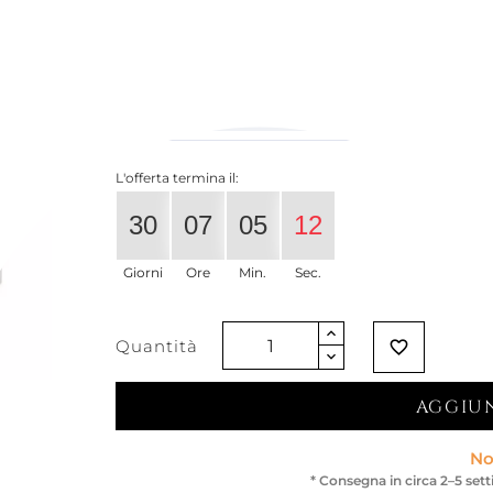
65,57 €
51,80 €
-21%
Iva esclusa
L'offerta termina il:
30
07
05
12
Giorni
Ore
Min.
Sec.
Quantità
favorite_border
AGGIUN
No
* Consegna in circa 2–5 set