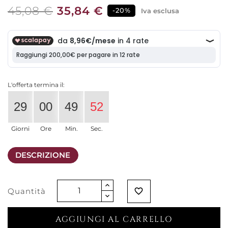
45,08 €
35,84 €
-20%
Iva esclusa
L'offerta termina il:
29
00
49
52
Giorni
Ore
Min.
Sec.
DESCRIZIONE
Quantità
favorite_border
AGGIUNGI AL CARRELLO