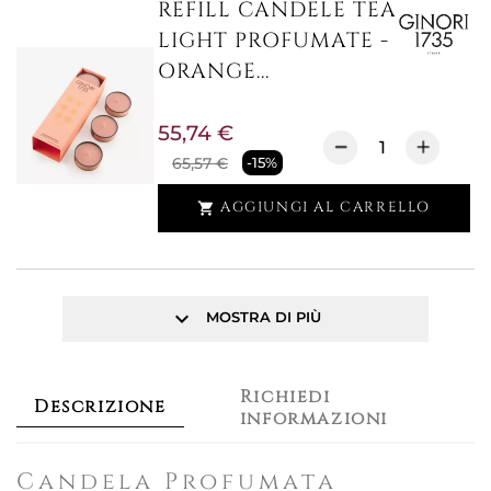
REFILL CANDELE TEA
LIGHT PROFUMATE -
ORANGE...
55,74 €
65,57 €
-15%
AGGIUNGI AL CARRELLO

keyboard_arrow_down
MOSTRA DI PIÙ
Richiedi
Descrizione
informazioni
Candela Profumata