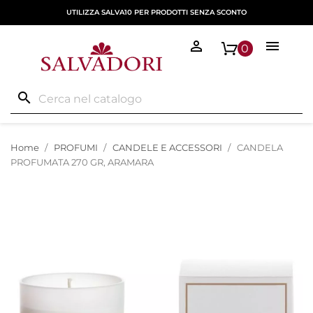
UTILIZZA SALVA10 PER PRODOTTI SENZA SCONTO


0
search
Home
PROFUMI
CANDELE E ACCESSORI
CANDELA
PROFUMATA 270 GR, ARAMARA