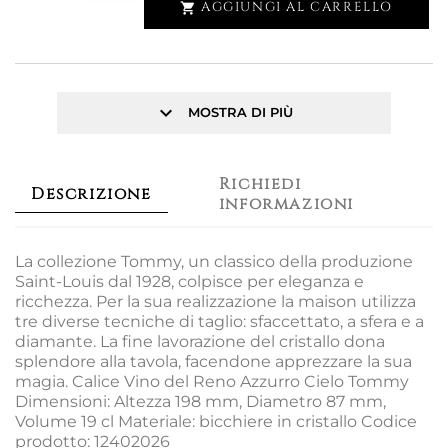
AGGIUNGI AL CARRELLO

keyboard_arrow_down
MOSTRA DI PIÙ
Richiedi
Descrizione
informazioni
La collezione Tommy, un classico della produzione
Saint-Louis dal 1928, colpisce per eleganza e
ricchezza. Per la sua realizzazione la maison utilizza
tre diverse tecniche di taglio: sfaccettato, a sfera e a
diamante. La fine lavorazione del cristallo dona
splendore alla tavola, facendone apprezzare la sua
magia. Calice Vino del Reno Azzurro Cielo Tommy
Dimensioni: Altezza 198 mm, Diametro 87 mm,
Volume 19 cl Materiale: bicchiere in cristallo Codice
prodotto: 12402026