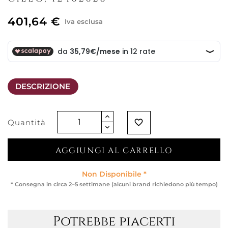
401,64 €
Iva esclusa
DESCRIZIONE
Quantità
favorite_border
AGGIUNGI AL CARRELLO
Non Disponibile *
* Consegna in circa 2–5 settimane (alcuni brand richiedono più tempo)
Potrebbe piacerti