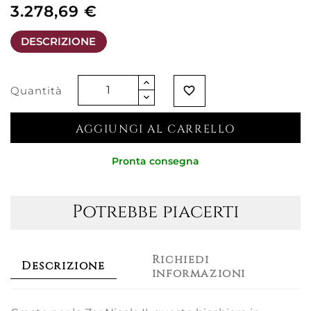
3.278,69 €
DESCRIZIONE
Quantità
favorite_border
AGGIUNGI AL CARRELLO
Pronta consegna
Potrebbe piacerti
Richiedi
Descrizione
informazioni