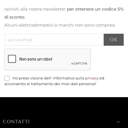
Iscriviti alla nostra newsletter
per ottenere un codice 5%
di sconto
.
Alcuni elettrodomestici e marchi non sono compresi
Ho preso visione dell' informativa sulla
privacy
ed
acconsento al trattamento dei miei dati personali
CONTATTI
keyboard_arrow_down