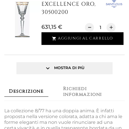
EXCELLENCE ORO,
30500200
631,15 €
AGGIUNGI AL CARRELLO

keyboard_arrow_down
MOSTRA DI PIÙ
Richiedi
Descrizione
informazioni
La collezione 8/77 ha una doppia anima. È infatti
proposta nella versione colorata, adatta a chi ama le
forme eleganti ma non vuole rinunciare ad una
certa vivacità, e in quella trasparente bordata da un