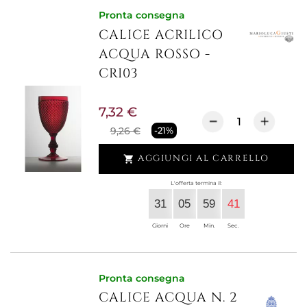
Pronta consegna
CALICE ACRILICO
ACQUA ROSSO -
CRI03
7,32 €
9,26 €
-21%
AGGIUNGI AL CARRELLO

L'offerta termina il:
31
05
59
41
Giorni
Ore
Min.
Sec.
Pronta consegna
CALICE ACQUA N. 2