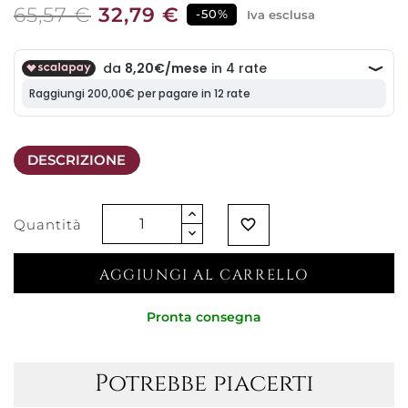
65,57 €
32,79 €
-50%
Iva esclusa
DESCRIZIONE
Quantità
favorite_border
AGGIUNGI AL CARRELLO
Pronta consegna
Potrebbe piacerti