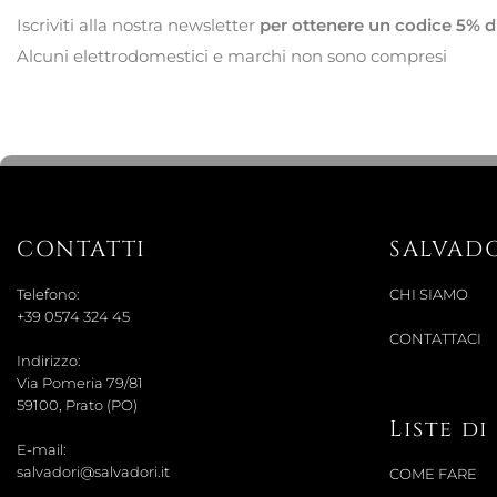
Iscriviti alla nostra newsletter
per ottenere un codice 5% d
Alcuni elettrodomestici e marchi non sono compresi
CONTATTI
SALVAD
Telefono:
CHI SIAMO
+39 0574 324 45
CONTATTACI
Indirizzo:
Via Pomeria 79/81
59100, Prato (PO)
Liste d
E-mail:
salvadori@salvadori.it
COME FARE