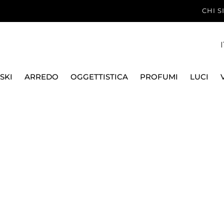
CHI 
I
SKI
ARREDO
OGGETTISTICA
PROFUMI
LUCI
CALICI
TRASPARENTE
CALICE ACQUA
CALICE ACQUA 2 1344
BACCARAT
CALICE ACQUA 2 134