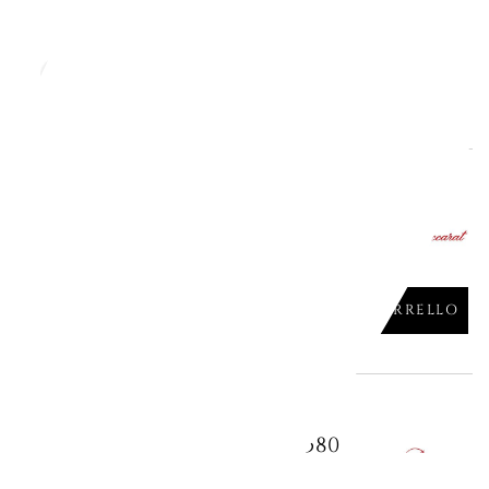
AGGIUNGI AL CARRELLO

gna
CQUA 1 HARCOURT 1201101
AGGIUNGI AL CARRELLO

gna
CQUA, HARCOURT EVE 2802580