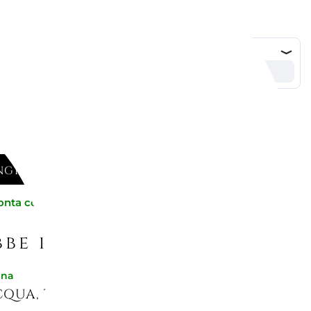
GI AL CARRELLO
onta consegna
be piacerti
gna
CQUA, TAC