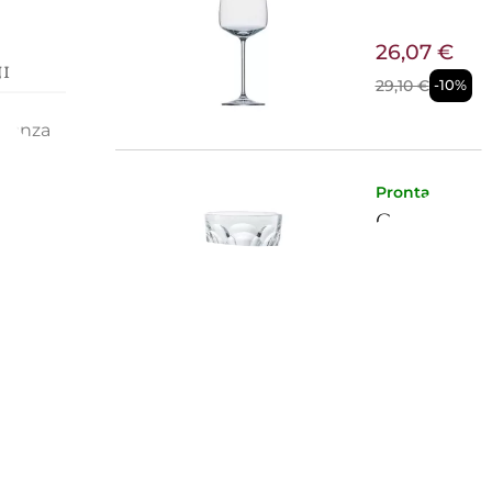
26,07 €
i
29,10 €
-10%
eganza
o,
co e le
Pronta conse
la
CALICE A
re
za
a presa
r chi
196,72 €
Pronta conse
CALICE A