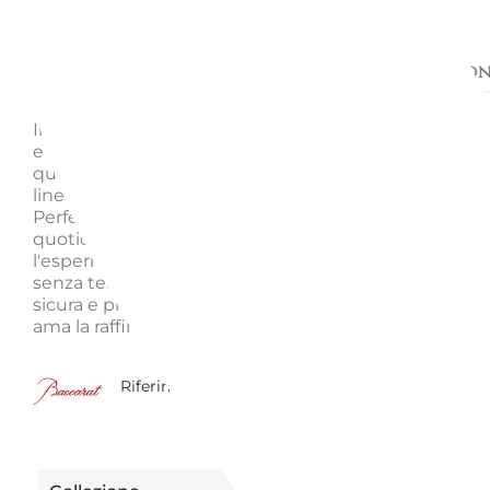
Descrizione
Richiedi informazion
Il calice acqua Massena è un raffinato esempio di el
e maestria artigianale. Realizzato con raffinato cristall
questo bicchiere si distingue per il suo design classi
linee incise che creano un affascinante gioco di luci.
Perfetto per occasioni speciali o per arricchire la tavo
quotidiana, il calice Massena è progettato per esalta
l'esperienza del bere acqua, mantenendo un'elegan
senza tempo. La sua struttura robusta garantisce un
sicura e piacevole. Ideale anche come idea regalo pe
ama la raffinatezza.
1501220000001
Riferimento