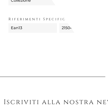
Collezione
MASSENA
Riferimenti Specifici
Ean13
215040100001
Iscriviti alla nostra n