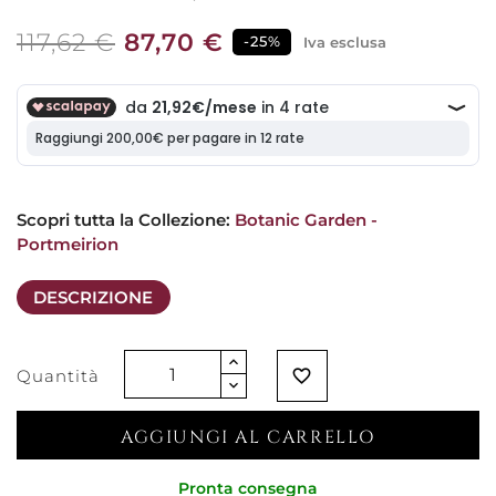
117,62 €
87,70 €
-25%
Iva esclusa
Scopri tutta la Collezione: 
Botanic Garden - 
Portmeirion
DESCRIZIONE
Quantità
favorite_border
AGGIUNGI AL CARRELLO
Pronta consegna