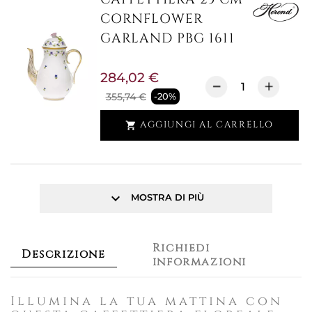
CORNFLOWER
GARLAND PBG 1611
284,02 €
355,74 €
-20%
AGGIUNGI AL CARRELLO

keyboard_arrow_down
MOSTRA DI PIÙ
Richiedi
Descrizione
informazioni
Illumina la tua mattina con