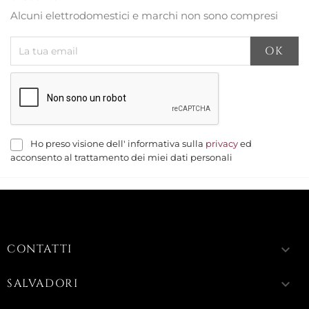
Alcuni elettrodomestici e marchi non sono compresi
Ho preso visione dell' informativa sulla
privacy
ed
acconsento al trattamento dei miei dati personali
CONTATTI
keyboard_arrow_down
SALVADORI
keyboard_arrow_down