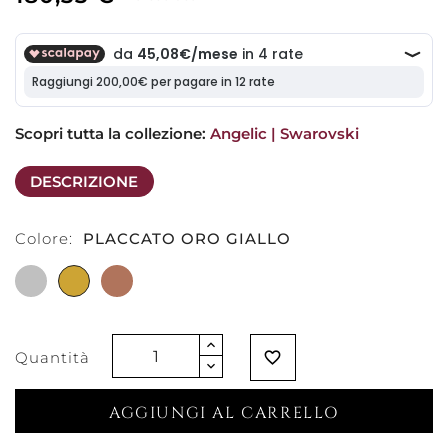
Scopri tutta la collezione: 
Angelic | Swarovski
DESCRIZIONE
Colore:
PLACCATO ORO GIALLO
PLACCATO
PLACCATO
PLACCATO
RODIO
ORO
ORO
GIALLO
ROSA
Quantità
favorite_border
AGGIUNGI AL CARRELLO