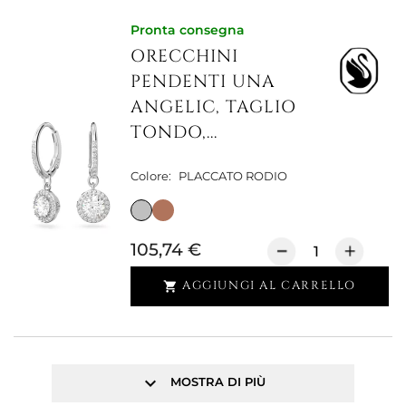
Pronta consegna
ORECCHINI
PENDENTI UNA
ANGELIC, TAGLIO
TONDO,...
Colore:
PLACCATO RODIO
105,74 €
AGGIUNGI AL CARRELLO

keyboard_arrow_down
MOSTRA DI PIÙ