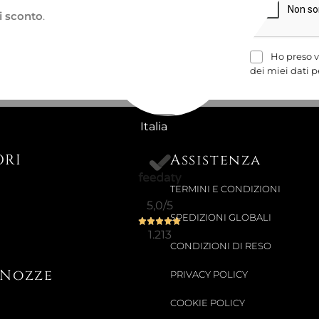
i sconto
.
55,41 €
69,67 €
-20%
Ho preso v
dei miei dati p
Non Disponibi
Italia
LATTIERA
ORI
Assistenza
130,33 €
TERMINI E CONDIZIONI
163,93 €
-20%
5,0
/5
SPEDIZIONI GLOBALI
1.213
CONDIZIONI DI RESO
i Nozze
PRIVACY POLICY
COOKIE POLICY