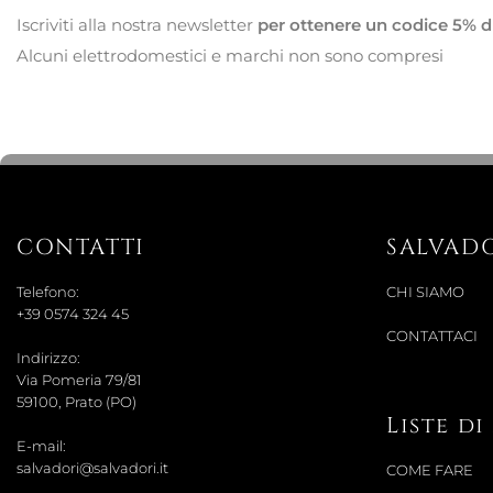
Iscriviti alla nostra newsletter
per ottenere un codice 5% d
Alcuni elettrodomestici e marchi non sono compresi
CONTATTI
SALVAD
Telefono:
CHI SIAMO
+39 0574 324 45
CONTATTACI
Indirizzo:
Via Pomeria 79/81
59100, Prato (PO)
Liste d
E-mail:
salvadori@salvadori.it
COME FARE