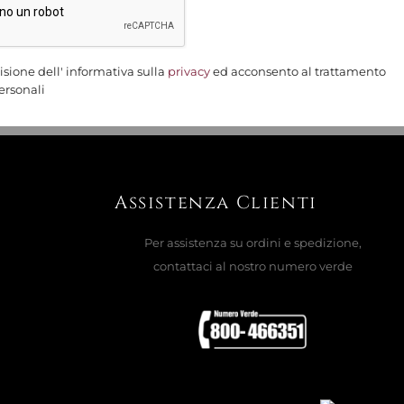
AGGIUNGI AL CARRELLO

isione dell' informativa sulla
privacy
ed acconsento al trattamento
ersonali
le
 BOMBE MANICO NERO CA13/6
Assistenza Clienti
Per assistenza su ordini e spedizione,
AGGIUNGI AL CARRELLO

contattaci al nostro numero verde