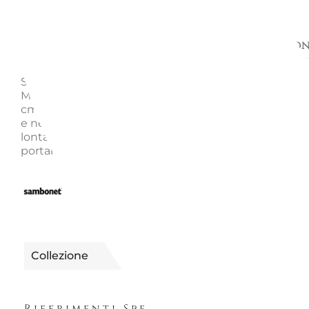
Descrizione
Richiedi informazion
SAMBONET BAMBOO ARTICOLO N. 56704-01 CREM
Materiale: Acciao inox Dimensioni: 10,00 x 4,50 cm - h
cm - 0,11 lt. Adatto alla lavastoviglie. Nella contempo
e nella modernità della sua sezione ovale, Bamboo r
lontane reminiscenze del design organico degli anni
portando in tavola eleganza e funzionalità.
2510094100001
Riferimento
Collezione
BAMBOO
Riferimenti Specifici