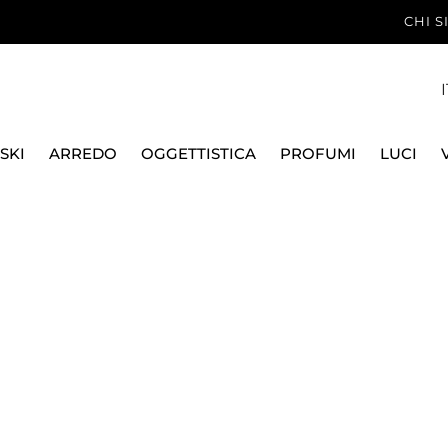
CHI 
I
SKI
ARREDO
OGGETTISTICA
PROFUMI
LUCI
CHI
LATTIERA 56704-01 BAMBOO
SAMBONET
LATTIERA 56704-01 