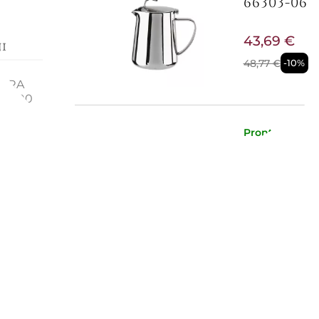
66303-06
43,69 €
i
48,77 €
-10%
IERA
. 8,00
raneità
ievoca
Pronta conse
 '40
LATTIERA 
36,31 €
40,57 €
-11%
Pronta conse
LATTIERA 