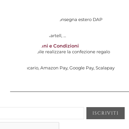
TIVI DALL'ACQUISTO
ti avranno costi aggiuntivi. Consegna estero DAP
AGGIUNGI AL CARRELLO

tti non scontati!
0
: Hermès, Swarovski, Kartell, ...
14 giorni* | Termini e Condizioni
i non sarà possibile realizzare la confezione regalo
gna
E 12 CM, KIKKA 51721-12
, Bonifico Bancario, Amazon Pay, Google Pay, Scalapay
AGGIUNGI AL CARRELLO

gna
TE CM12 SG302 MAMI