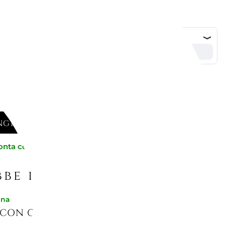
GI AL CARRELLO
onta consegna
be piacerti
gna
 CON COPERECHIO 60 CL, INOX