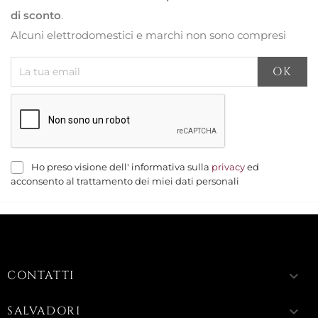
di sconto
.
Alcuni elettrodomestici e marchi non sono compresi
Ho preso visione dell' informativa sulla
privacy
ed
acconsento al trattamento dei miei dati personali
CONTATTI
keyboard_arrow_down
SALVADORI
keyboard_arrow_down