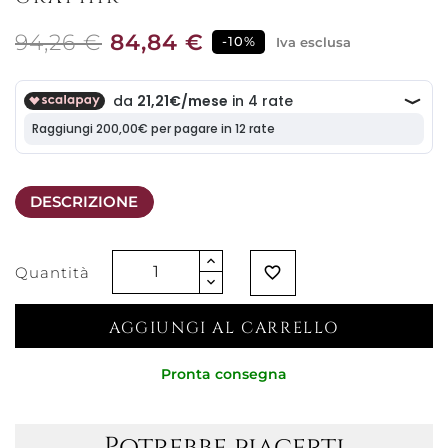
94,26 €
84,84 €
-10%
Iva esclusa
DESCRIZIONE
Quantità
favorite_border
AGGIUNGI AL CARRELLO
Pronta consegna
Potrebbe piacerti