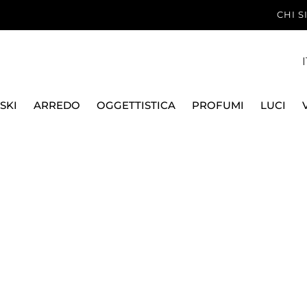
CHI 
I
SKI
ARREDO
OGGETTISTICA
PROFUMI
LUCI
CALICI
COLORATO
BICCHIERE ACQUA
BICCHIERE CACTUS F
ICHENDORF MILANO
BICCHIERE CACTUS F
PLANTS, 09352104