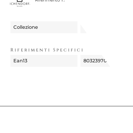
Collezione
DESERT PLANTS
Riferimenti Specifici
Ean13
8032397046998