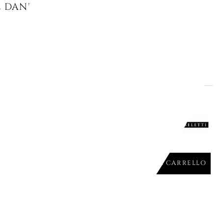
E DANDY CORALLO/GRIGIO
AGGIUNGI AL CARRELLO

gna
 LOVES WINGS - 15982
AGGIUNGI AL CARRELLO

L'offerta termina il:
31
08
34
32
Giorni
Ore
Min.
Sec.