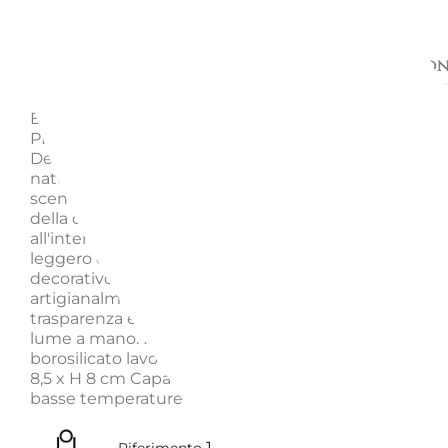
Descrizione
Richiedi informazion
BICCHIERE TUMBLER CACTUS FIORE AMBRA, DES
PLANTS, 09352104 - ICHENDORF MILANO La collezi
Desert Plants è composta da elementi che richiama
natura, con cactus colorati che creano un'immaginar
scenografia paesaggistica sul tavolo. Uno dei pezzi di
della collezione è un bicchiere con un cactus colorat
all'interno del vetro, che aggiunge un tocco originale
leggero ed elegante al tavolo o anche come oggett
decorativo. Questo bicchiere in vetro soffiato
artigianalmente è caratterizzato dalla sua perfetta
trasparenza e realizzato con vetro borosilicato lavora
lume a mano. Design by: Alessandra Baldereschi Vet
borosilicato lavorato a lume e realizzato a mano Dim
8,5 x H 8 cm Capacità: 300 ml Lavabile in lavastovigli
basse temperature (consigliati 40°).
1700101352104
Riferimento