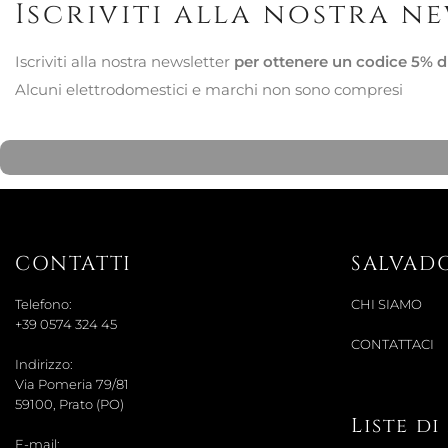
Iscriviti alla nostra n
Iscriviti alla nostra newsletter
per ottenere un codice 5% d
Alcuni elettrodomestici e marchi non sono compresi
CONTATTI
SALVAD
Telefono:
CHI SIAMO
+39 0574 324 45
CONTATTACI
Indirizzo:
Via Pomeria 79/81
59100, Prato (PO)
Liste d
E-mail: