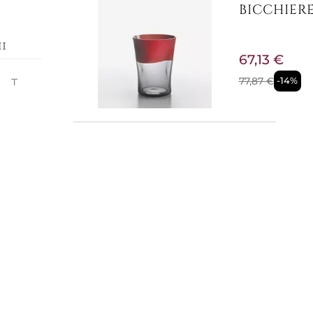
BICCHIER
i
67,13 €
77,87 €
-14%
ERT
one
no la
ia
stintivi
Pronta conse
o
BICCHIERE
,
o
14,99 €
to a
ro
18,85 €
-20%
ensioni:
e a