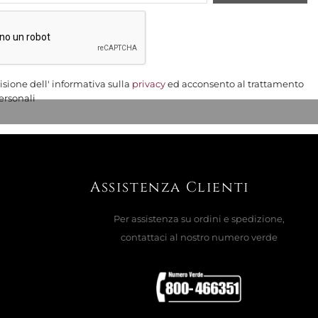
gna
E FRENCH BULLDOG, DOG 354.296
AGGIUNGI AL CARRELLO

isione dell' informativa sulla
privacy
ed acconsento al trattamento
ersonali
gna
E TUMBLER GATTO SEDUTO, TABBY
Assistenza Clienti
Per assistenza su ordini e spedizione,
A / ARANCIONE
contattaci al nostro numero verde
AGGIUNGI AL CARRELLO
