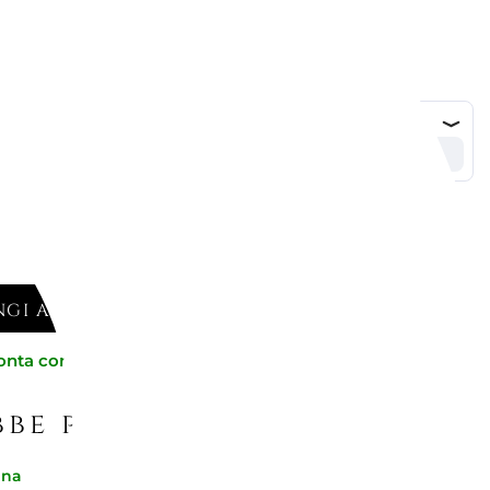
GI AL CARRELLO
onta consegna
be piacerti
gna