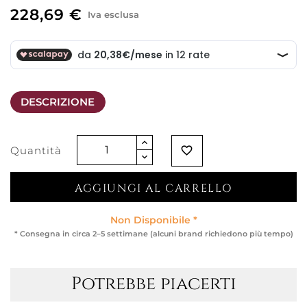
228,69 €
Iva esclusa
DESCRIZIONE
Quantità
favorite_border
AGGIUNGI AL CARRELLO
Non Disponibile *
* Consegna in circa 2–5 settimane (alcuni brand richiedono più tempo)
Potrebbe piacerti