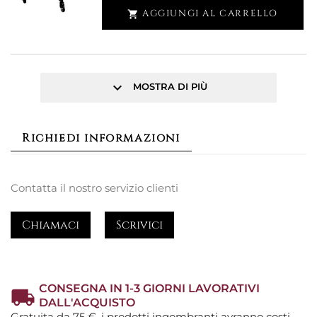
AGGIUNGI AL CARRELLO

keyboard_arrow_down
MOSTRA DI PIÙ
Richiedi informazioni
Contatta il nostro servizio clienti
Chiamaci
Scrivici
CONSEGNA IN 1-3 GIORNI LAVORATIVI
DALL'ACQUISTO
Gratuita da 75 €, i prodotti ingombranti avranno costi