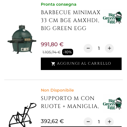
Pronta consegna
BARBECUE MINIMAX
33 CM BGE AMXHD1,
BIG GREEN EGG
991,80 €
1.105,74 €
-10%
AGGIUNGI AL CARRELLO

Non Disponibile
SUPPORTO M CON
RUOTE + MANIGLIA,
392,62 €