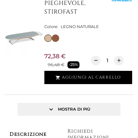
PIEGHEVOLE,
STIROFAST
Colore:
LEGNO NATURALE
72,38 €
96,48 €
-25%
AGGIUNGI AL CARRELLO

keyboard_arrow_down
MOSTRA DI PIÙ
Richiedi
Descrizione
informazioni