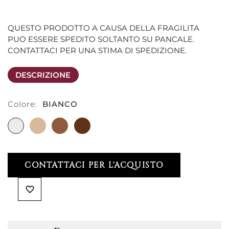
QUESTO PRODOTTO A CAUSA DELLA FRAGILITA 
PUO ESSERE SPEDITO SOLTANTO SU PANCALE. 
CONTATTACI PER UNA STIMA DI SPEDIZIONE.
DESCRIZIONE
Colore:
BIANCO
BIANCO
LEGNO
MARRONE
MARRONE
NATURALE
NOCE
CANALETTO
CONTATTACI PER L'ACQUISTO
favorite_border