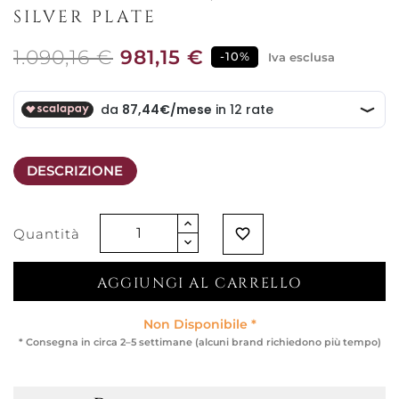
SILVER PLATE
1.090,16 €
981,15 €
-10%
Iva esclusa
DESCRIZIONE
Quantità
favorite_border
AGGIUNGI AL CARRELLO
Non Disponibile *
* Consegna in circa 2–5 settimane (alcuni brand richiedono più tempo)