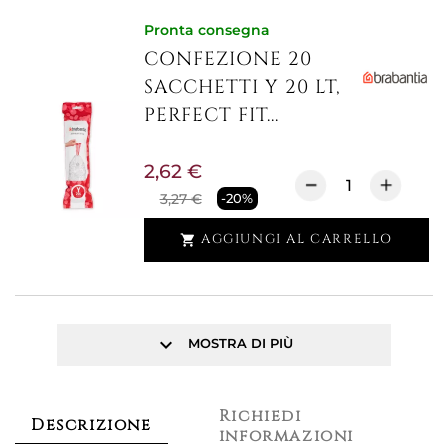
Pronta consegna
CONFEZIONE 20
SACCHETTI Y 20 LT,
PERFECT FIT...
2,62 €
3,27 €
-20%
AGGIUNGI AL CARRELLO

keyboard_arrow_down
MOSTRA DI PIÙ
Richiedi
Descrizione
informazioni