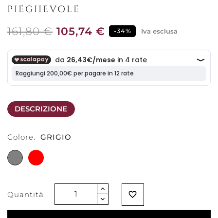
PIEGHEVOLE
161,80 €
105,74 €
-34%
Iva esclusa
DESCRIZIONE
Colore:
GRIGIO
GRIGIO
ROSSO
Quantità
favorite_border