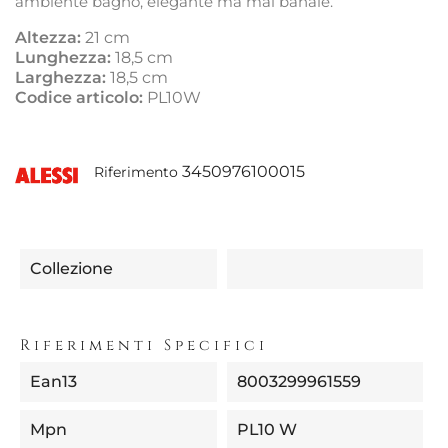
ambiente bagno, elegante ma mai banale.
Altezza:
21 cm
Lunghezza:
18,5 cm
Larghezza:
18,5 cm
Codice articolo:
PL10W
3450976100015
Riferimento
Collezione
Riferimenti Specifici
Ean13
8003299961559
Mpn
PL10 W