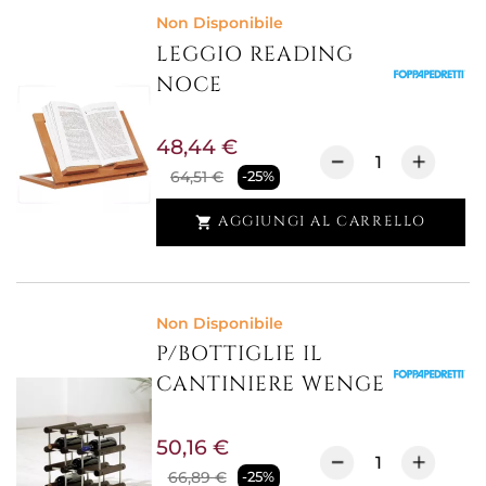
Non Disponibile
LEGGIO READING
NOCE
48,44 €
64,51 €
-25%
AGGIUNGI AL CARRELLO

Non Disponibile
P/BOTTIGLIE IL
CANTINIERE WENGE
50,16 €
66,89 €
-25%