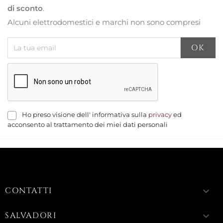
di sconto
.
Alcuni elettrodomestici e marchi non sono compresi
Ho preso visione dell' informativa sulla
privacy
ed
acconsento al trattamento dei miei dati personali
CONTATTI
keyboard_arrow_down
SALVADORI
keyboard_arrow_down