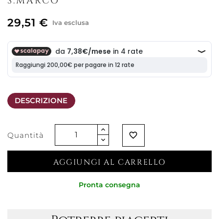
S.MARCO
29,51 €
Iva esclusa
DESCRIZIONE
Quantità
favorite_border
AGGIUNGI AL CARRELLO
Pronta consegna