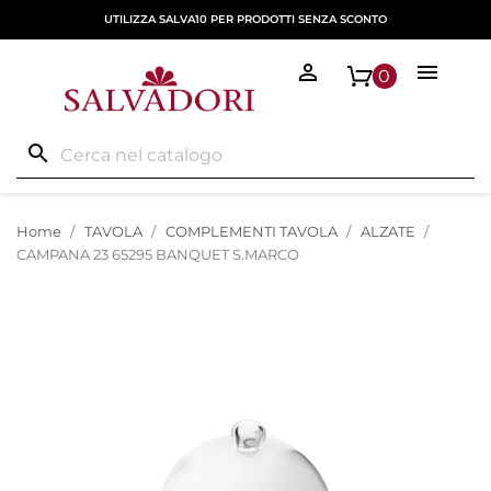
UTILIZZA SALVA10 PER PRODOTTI SENZA SCONTO


0
search
Home
TAVOLA
COMPLEMENTI TAVOLA
ALZATE
CAMPANA 23 65295 BANQUET S.MARCO