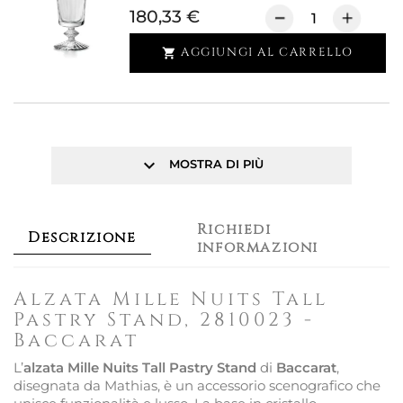
180,33 €
AGGIUNGI AL CARRELLO

keyboard_arrow_down
MOSTRA DI PIÙ
Richiedi
Descrizione
informazioni
Alzata Mille Nuits Tall
Pastry Stand, 2810023 -
Baccarat
L’
alzata
Mille Nuits Tall Pastry Stand
di
Baccarat
,
disegnata da Mathias, è un accessorio scenografico che