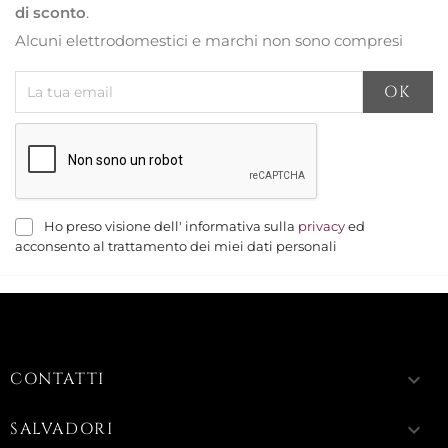
di sconto
.
Alcuni elettrodomestici e marchi non sono compresi
Ho preso visione dell' informativa sulla
privacy
ed
acconsento al trattamento dei miei dati personali
CONTATTI
keyboard_arrow_down
SALVADORI
keyboard_arrow_down