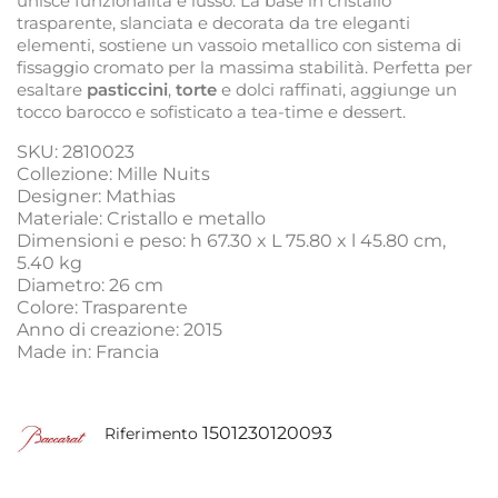
unisce funzionalità e lusso. La base in cristallo
trasparente, slanciata e decorata da tre eleganti
elementi, sostiene un vassoio metallico con sistema di
fissaggio cromato per la massima stabilità. Perfetta per
esaltare
pasticcini
,
torte
e dolci raffinati, aggiunge un
tocco barocco e sofisticato a tea-time e dessert.
SKU: 2810023
Collezione: Mille Nuits
Designer: Mathias
Materiale: Cristallo e metallo
Dimensioni e peso: h 67.30 x L 75.80 x l 45.80 cm,
5.40 kg
Diametro: 26 cm
Colore: Trasparente
Anno di creazione: 2015
Made in: Francia
1501230120093
Riferimento