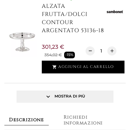
ALZATA
FRUTTA/DOLCI
CONTOUR
ARGENTATO 53136-18
301,23 €
354,02 €
-15%
AGGIUNGI AL CARRELLO

keyboard_arrow_down
MOSTRA DI PIÙ
Richiedi
Descrizione
informazioni