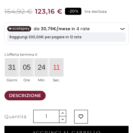
154,92 €
123,16 €
-20%
Iva esclusa
L'offerta termina il:
31
05
24
11
Giorni
Ore
Min.
Sec.
DESCRIZIONE
Quantità
favorite_border
AGGIUNGI AL CARRELLO