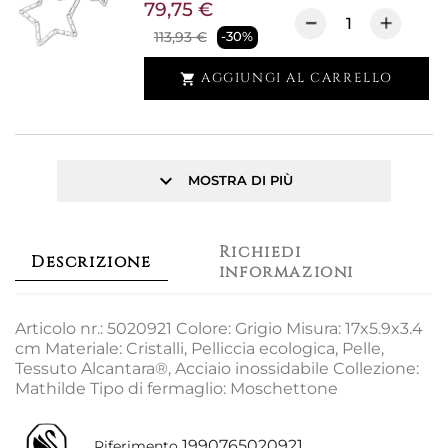
79,75 €
113,93 €
-30%
AGGIUNGI AL CARRELLO

keyboard_arrow_down
MOSTRA DI PIÙ
Richiedi
Descrizione
informazioni
Articolo nr.: 5020921 Colore: Grigio Misura: 17x5.9x3.4
cm Materiale: Cristalli, Pelliccia ecologica, Pelle,
Tessuto Alcantara®, Acciaio inossidabile Collezione:
Mathilde Tipo di fermaglio: Moschettone
1990765020921
Riferimento