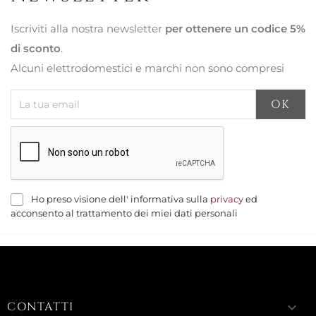
Iscriviti alla nostra newsletter
per ottenere un codice 5%
di sconto
.
Alcuni elettrodomestici e marchi non sono compresi
Ho preso visione dell' informativa sulla
privacy
ed
acconsento al trattamento dei miei dati personali
CONTATTI
keyboard_arrow_down