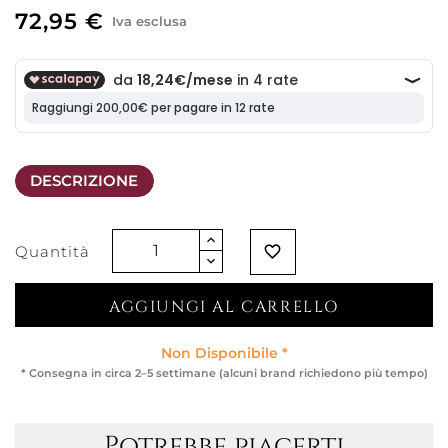
72,95 €
Iva esclusa
DESCRIZIONE
Quantità
favorite_border
AGGIUNGI AL CARRELLO
Non Disponibile *
* Consegna in circa 2–5 settimane (alcuni brand richiedono più tempo)
Potrebbe piacerti