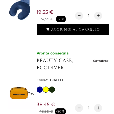
19,55 €
24,59 €
-21%
AGGIUNGI AL CARRELLO

Pronta consegna
BEAUTY CASE,
ECODIVER
Colore:
GIALLO
38,45 €
48,36 €
-20%