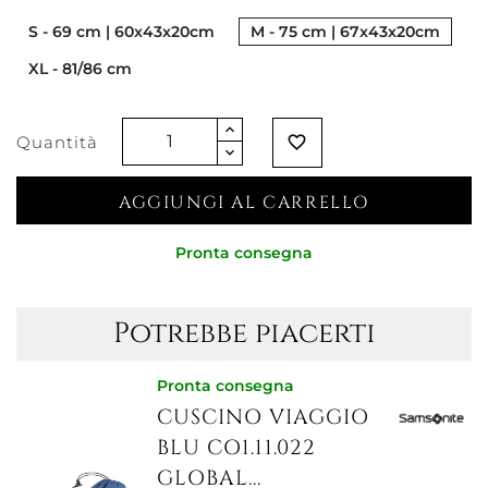
S - 69 cm | 60x43x20cm
M - 75 cm | 67x43x20cm
XL - 81/86 cm
Quantità
favorite_border
AGGIUNGI AL CARRELLO
Pronta consegna
Potrebbe piacerti
Pronta consegna
CUSCINO VIAGGIO
BLU CO1.11.022
GLOBAL...