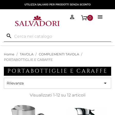
UTILIZZA SALVA10 PER PRODOTTI SENZA SCONTO


0
search
Home
TAVOLA
COMPLEMENTI TAVOLA
PORTABOTTIGLIE E CARAFFE
PORTABOTTIGLIE E CARAFFE

Rilevanza
Visualizzati 1-12 su 12 articoli