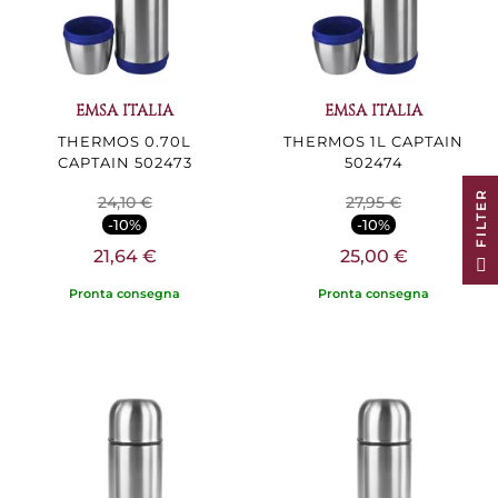
EMSA ITALIA
EMSA ITALIA
THERMOS 0.70L
THERMOS 1L CAPTAIN
CAPTAIN 502473
502474
R
24,10 €
27,95 €
-10%
-10%
21,64 €
25,00 €
F
I
L
T
E
Pronta consegna
Pronta consegna