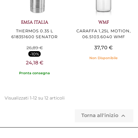
EMSA ITALIA
WMF
THERMOS 0.35 L
CARAFFA 1,25L MOTION,
618351600 SENATOR
06.5103.6040 WMF
37,70 €
26,89 €
-10%
Non Disponibile
24,18 €
Pronta consegna
Visualizzati 1-12 su 12 articoli

Torna all'inizio