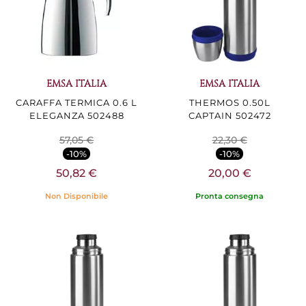
EMSA ITALIA
EMSA ITALIA
CARAFFA TERMICA 0.6 L
THERMOS 0.50L
ELEGANZA 502488
CAPTAIN 502472
57,05 €
22,30 €
-10%
-10%
50,82 €
20,00 €
Non Disponibile
Pronta consegna