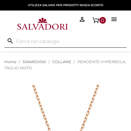
UTILIZZA SALVA10 PER PRODOTTI SENZA SCONTO


0
search
Home
SWAROVSKI
COLLANE
PENDENTE HYPERBOLA,
TAGLIO MISTO