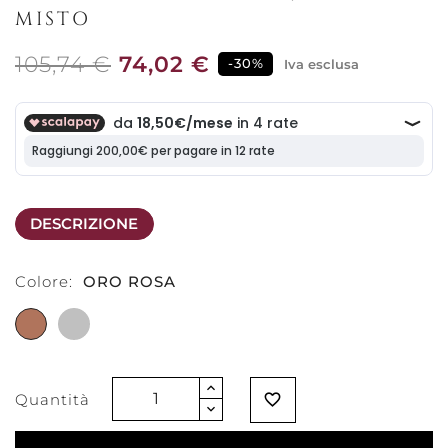
MISTO
105,74 €
74,02 €
-30%
Iva esclusa
DESCRIZIONE
Colore:
ORO ROSA
ORO
PLACCATO
ROSA
RODIO
Quantità
favorite_border