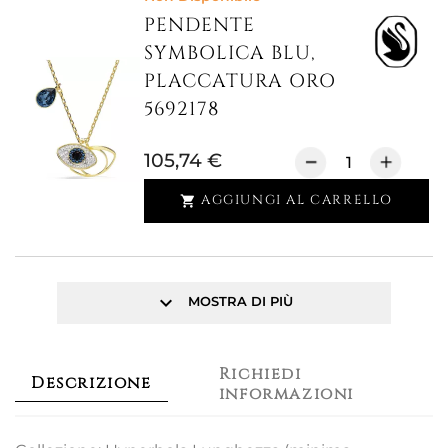
PENDENTE
SYMBOLICA BLU,
PLACCATURA ORO
5692178
105,74 €
AGGIUNGI AL CARRELLO

keyboard_arrow_down
MOSTRA DI PIÙ
Richiedi
Descrizione
informazioni