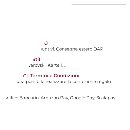
le
VOLA 33 COHNCAVE ROSSO ALESSI
TIVI DALL'ACQUISTO
ti avranno costi aggiuntivi. Consegna estero DAP
AGGIUNGI AL CARRELLO

tti non scontati!
0
: Hermès, Swarovski, Kartell, ...
14 giorni* | Termini e Condizioni
i non sarà possibile realizzare la confezione regalo
, Bonifico Bancario, Amazon Pay, Google Pay, Scalapay