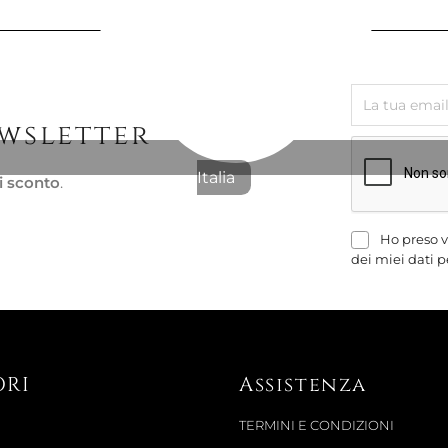
ewsletter
Italia
i sconto
.
Ho preso v
dei miei dati p
ORI
Assistenza
TERMINI E CONDIZIONI