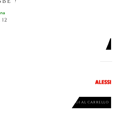
be piacerti
gna
12 CM JM16/12L
AGGIUNGI AL CARRELLO

gna
VOLA 90085 PORT
AGGIUNGI AL CARRELLO
