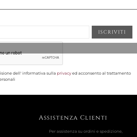
isione dell' informativa sulla
privacy
ed acconsento al trattamento
ersonali
Assistenza Clienti
Per assistenza su ordini e spedizione,