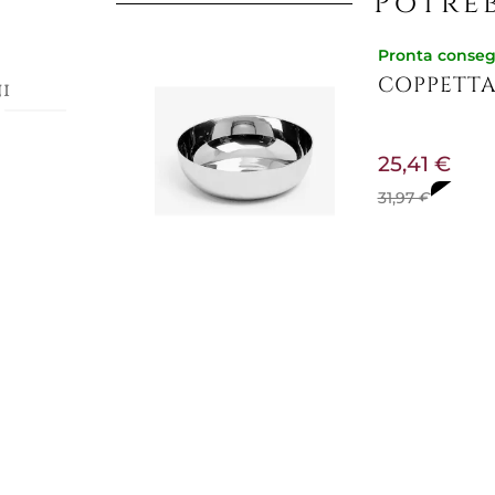
Potreb
Pronta conse
COPPETTA 
i
25,41 €
31,97 €
-21%
da Fabio
ca
 richiama
enitore
alizzato
Pronta conse
ntezza
CENTROTA
lebra le
inazioni
rcati.
81,48 €
102,46 €
-20%