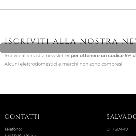
Iscriviti alla nostra n
Iscriviti alla nostra newsletter
per ottenere un codice 5% d
Alcuni elettrodomestici e marchi non sono compresi
CONTATTI
SALVAD
Telefono:
CHI SIAMO
+39 0574 324 45