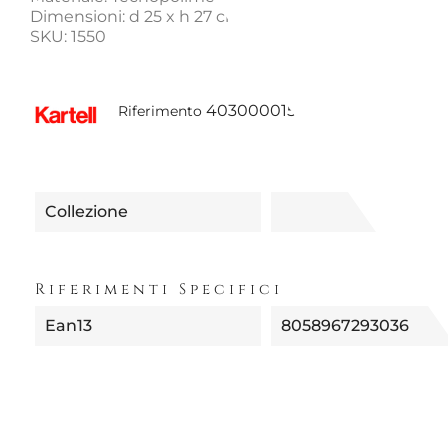
Dimensioni: d 25 x h 27 cm
SKU: 1550
4030000155004 | 1550/GB
Riferimento
Collezione
Riferimenti Specifici
Ean13
8058967293036