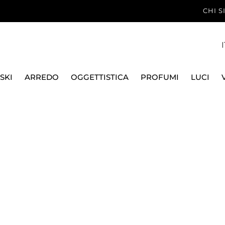
CHI 
I
SKI
ARREDO
OGGETTISTICA
PROFUMI
LUCI
TAVOLA, FRUTTIERE
SCATOLA CONTENITORE TRULLO, 1550
KARTELL
SCATOLA CONTENITOR