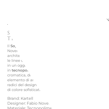
Descrizione
Richiedi informazion
Soprammobile Contenitore
Trullo 1550 - Kartell
Il
Soprammobile Contenitore Trullo
di
Kartell
, firmato 
Novembre, reinterpreta in chiave contemporanea l’iconi
architettura pugliese di Alberobello. Il coperchio conico
le linee dei celebri trulli, trasformando un semplice cont
in un oggetto dal forte valore simbolico e decorativo. Re
in
tecnopolimero
, unisce leggerezza, resistenza e brilla
cromatica, diventando protagonista sulla tavola o come
elemento di arredo. Parte di un percorso creativo che ce
radici del designer, il Trullo si distingue per le sue comb
di colore sofisticate, perfette per ambienti moderni e rice
Brand: Kartell
Designer: Fabio Novembre
Materiale: Tecnopolimero