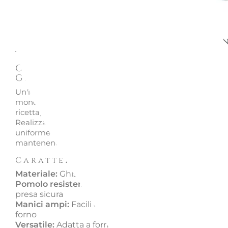
Descrizione
Richiedi informazion
Cocotte Rotonda Evolution i
Ghisa Vetrificata - Le Creuset
Un'icona della cucina, amata da chef e appassionati di tu
mondo. La cocotte Le Creuset è progettata per esaltare 
ricetta, ideale per spezzatini, arrosti, zuppe e cotture in f
Realizzata in ghisa vetrificata, garantisce una distribuzi
uniforme del calore, preservando la succulenza dei cibi 
mantenendoli caldi più a lungo.
Caratteristiche
Materiale:
Ghisa vetrificata
Pomolo resistente al calore:
Sopporta fino a 260°C 
presa sicura
Manici ampi:
Facili da impugnare anche con guanti
forno
Versatile:
Adatta a forno, grill e tutti i tipi di piani co