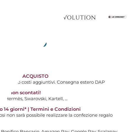
le
ASSO GHISA 30 CM, EVOLUTION
O CHERRY (CILIEGIA)
AGGIUNGI AL CARRELLO

TIVI DALL'ACQUISTO
ti avranno costi aggiuntivi. Consegna estero DAP
tti non scontati!
gna
0
: Hermès, Swarovski, Kartell, ...
 IN GHISA 26 CM, EVOLUTION
14 giorni* | Termini e Condizioni
i non sarà possibile realizzare la confezione regalo
O OPACO
, Bonifico Bancario, Amazon Pay, Google Pay, Scalapay