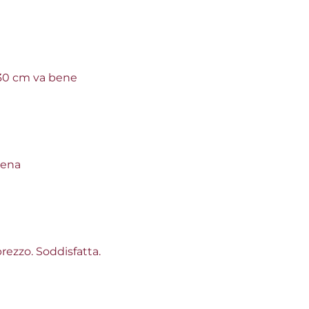
129,92 €
163,11 €
-20%
 30 cm va bene
Pronta conse
GRIGLIA 
EVOLUTI
pena
Colore:
ROSS
rezzo. Soddisfatta.
120,90 €
151,64 €
-20%