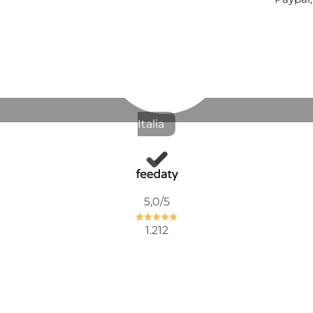
182,79 €
282,79 €
-35%
Pronta conse
Italia
GRIGLIA 
Colore:
NER
5,0
/5
1.212
97,13 €
122,13 €
-20%