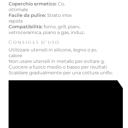
Coperchio ermetico:
Conserva il vapore per una cot
ottimale
Facile da pulire:
Strato interno vetrificato per una pu
rapida
Compatibilità:
forno, grill, piano cottura elettrico,
vetroceramica, piano a gas, induzione
Consigli d’uso
Utilizzare utensili in silicone, legno o plastica resisten
calore
Non usare utensili in metallo per evitare graffi
Cuocere a fuoco medio o basso per risultati ottimali
Scaldare gradualmente per una cottura uniforme