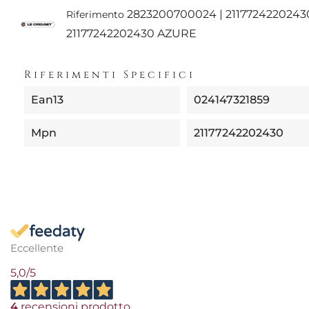
2823200700024 | 21177242202430
Riferimento
21177242202430 AZURE
Riferimenti Specifici
Ean13
024147321859
Mpn
21177242202430
Eccellente
5,0
/5
4
recensioni prodotto