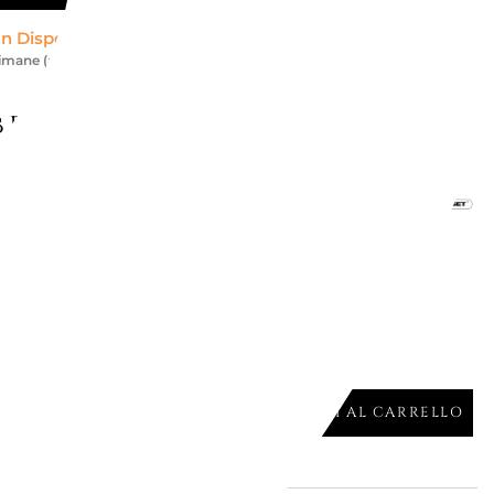
n Disponibile *
timane (alcuni brand richiedono più tempo)
be piacerti
gna
LA OVALE, GHISA EVOLUTION
iù misure
O OPACO
AGGIUNGI AL CARRELLO
