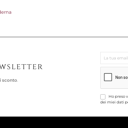
derna
Pronta conse
GRIGLIA 
CM,...
Colore:
ROSS
ewsletter
88,11 €
110,66 €
-20%
i sconto
.
Ho preso v
dei miei dati p
Pronta conse
TAJINE IN
COLLECT