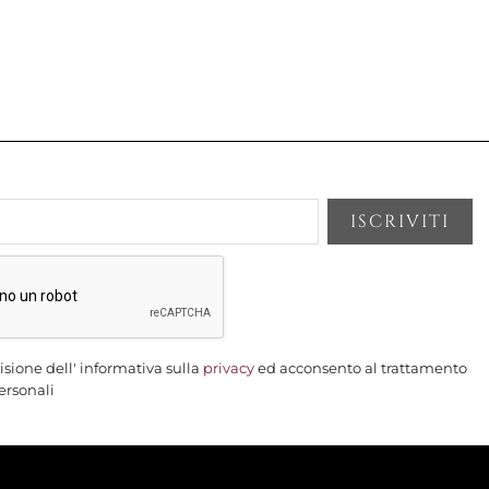
gna
IN GHISA RETTANGOLARE 32x22
O CHERRY (CILIEGIA)
AGGIUNGI AL CARRELLO

isione dell' informativa sulla
privacy
ed acconsento al trattamento
ersonali
gna
 GHISA VETRIFICATA, CLASSIC
ION