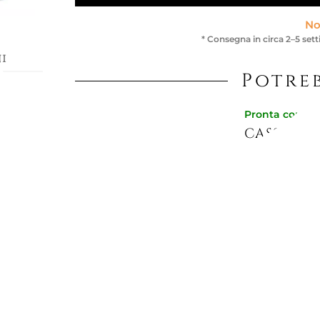
No
* Consegna in circa 2–5 set
i
Potreb
n
Pronta conse
tto il
CASSERUO
ogni
orno.
Disponibile in p
one
e
Colore:
NER
179,51 €
per una
277,87 €
-35%
 da
ttura