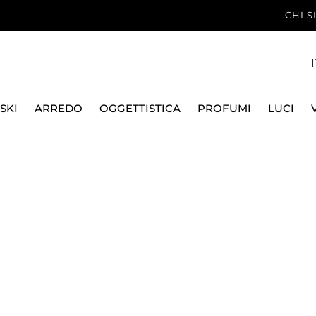
CHI 
I
SKI
ARREDO
OGGETTISTICA
PROFUMI
LUCI
AMI
CASSERUOLE E TEGAMI IN GHISA
CASSERUOLA ROTONDA,
LE CREUSET
CASSERUOLA ROTOND