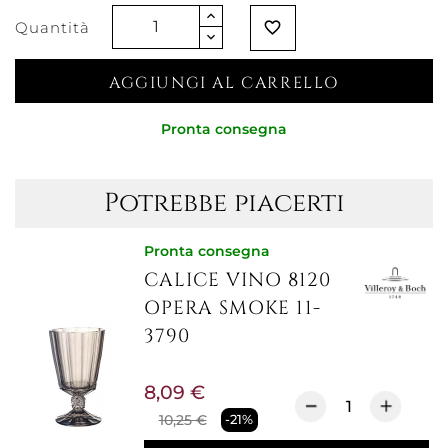
Quantità
favorite_border
AGGIUNGI AL CARRELLO
Pronta consegna
Potrebbe piacerti
Pronta consegna
CALICE VINO 8120
OPERA SMOKE 11-
3790
8,09 €
10,25 €
-21%