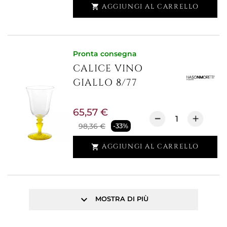
AGGIUNGI AL CARRELLO

Pronta consegna
CALICE VINO
GIALLO 8/77
65,57 €
98,36 €
-33%
AGGIUNGI AL CARRELLO

keyboard_arrow_down
MOSTRA DI PIÙ