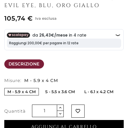
EVIL EYE, BLU, ORO GIALLO
105,74 €
Iva esclusa
DESCRIZIONE
Misure:
M - 5.9 x 4 CM
M - 5.9 x 4 CM
S - 5.5 x 3.6 CM
L - 6.1 x 4.2 CM
Quantità
favorite_border
AGGIUNGI AL CARRELLO