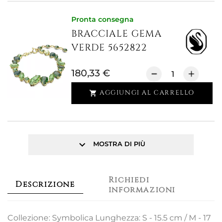
Pronta consegna
BRACCIALE GEMA
VERDE 5652822
180,33 €
AGGIUNGI AL CARRELLO

keyboard_arrow_down
MOSTRA DI PIÙ
Richiedi
Descrizione
informazioni
Collezione: Symbolica Lunghezza: S - 15.5 cm / M - 17