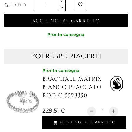
Quantità
favorite_border
AGGIUNGI AL CARRELLO
Pronta consegna
Potrebbe piacerti
Pronta consegna
BRACCIALE MATRIX
BIANCO PLACCATO
RODIO 5598350
229,51 €
AGGIUNGI AL CARRELLO
