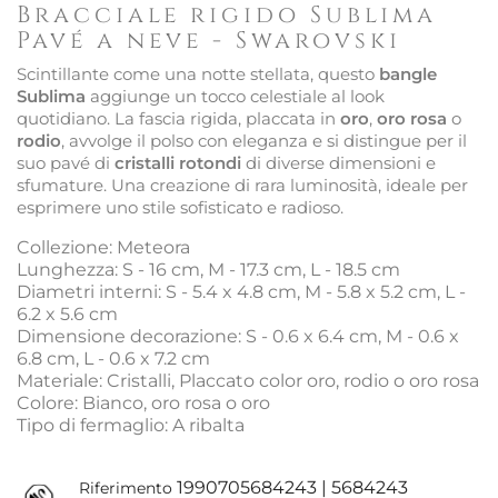
Bracciale rigido Sublima
Pavé a neve - Swarovski
Scintillante come una notte stellata, questo
bangle
Sublima
aggiunge un tocco celestiale al look
quotidiano. La fascia rigida, placcata in
oro
,
oro rosa
o
rodio
, avvolge il polso con eleganza e si distingue per il
suo pavé di
cristalli rotondi
di diverse dimensioni e
sfumature. Una creazione di rara luminosità, ideale per
esprimere uno stile sofisticato e radioso.
Collezione: Meteora
Lunghezza: S - 16 cm, M - 17.3 cm, L - 18.5 cm
Diametri interni: S - 5.4 x 4.8 cm, M - 5.8 x 5.2 cm, L -
6.2 x 5.6 cm
Dimensione decorazione: S - 0.6 x 6.4 cm, M - 0.6 x
6.8 cm, L - 0.6 x 7.2 cm
Materiale: Cristalli, Placcato color oro, rodio o oro rosa
Colore: Bianco, oro rosa o oro
Tipo di fermaglio: A ribalta
1990705684243 | 5684243
Riferimento