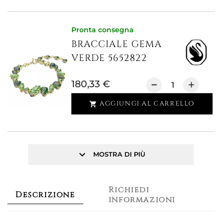
Pronta consegna
BRACCIALE GEMA
VERDE 5652822
180,33 €
AGGIUNGI AL CARRELLO

keyboard_arrow_down
MOSTRA DI PIÙ
Richiedi
Descrizione
informazioni