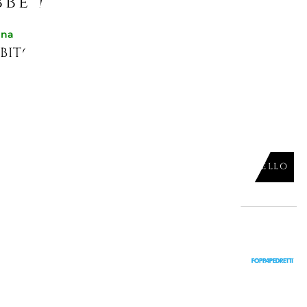
be piacerti
gna
ITO JELLIES PICCOLO, 4754
A
AGGIUNGI AL CARRELLO

gna
NSIEME, SERVOMUTO
NCO