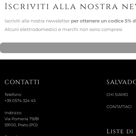
Iscriviti alla nostra n
Iscriviti alla nostra newsletter
per ottenere un codice 5% d
Alcuni elettrodomestici e marchi non sono compresi
CONTATTI
SALVAD
Telefono:
CHI SIAMO
+39 0574 324 45
CONTATTACI
Indirizzo:
Via Pomeria 79/81
59100, Prato (PO)
Liste d