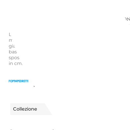
Descrizione
Richiedi informazion
L'INDOSSATORE - FOPPA PEDRETTI Indossatore in l
massiccio verniciato trasparente dotato di spalla por
giacche e camicie, barra per pantaloni, pinza porta 
base per scarpe e vaschetta porta oggetti.Facilmen
spostabile grazie alle quattro ruote piroettanti. Dim
in cm: (altezza, profondità, larghezza) 103 x 27 x 46 c
7040004000991 | 990039001
Riferimento
BIANCO
Collezione