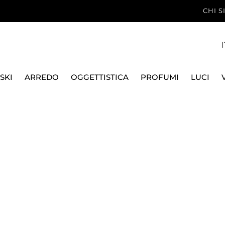
CHI 
I
SKI
ARREDO
OGGETTISTICA
PROFUMI
LUCI
SSATORE, NATURALE
FOPPA PEDRETTI
L INDOSSATORE, NA