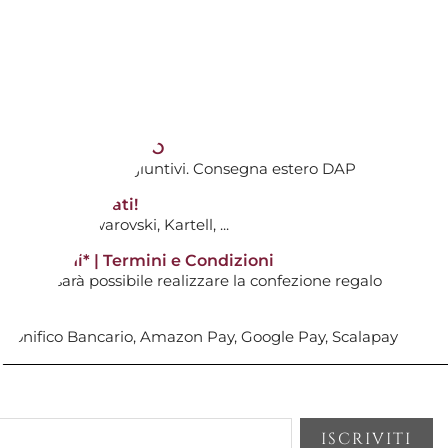
AGGIUNGI AL CARRELLO

TIVI DALL'ACQUISTO
ti avranno costi aggiuntivi. Consegna estero DAP
gna
tti non scontati!
0
: Hermès, Swarovski, Kartell, ...
ITI ALTA TENSIONE 8160/1T
14 giorni* | Termini e Condizioni
i non sarà possibile realizzare la confezione regalo
AGGIUNGI AL CARRELLO

, Bonifico Bancario, Amazon Pay, Google Pay, Scalapay