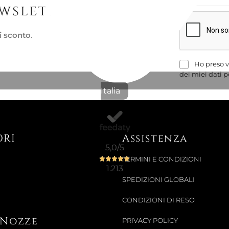
ewsletter
i sconto
.
Ho preso v
dei miei dati p
Italia
ORI
Assistenza
5,0
/5
TERMINI E CONDIZIONI
1.213
SPEDIZIONI GLOBALI
CONDIZIONI DI RESO
i Nozze
PRIVACY POLICY