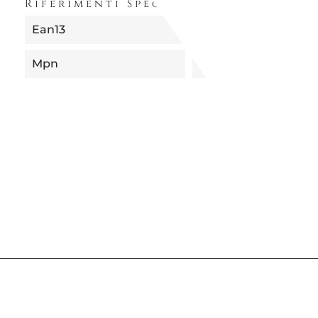
Riferimenti Specifici
Ean13
8013440390015
Mpn
9900390010