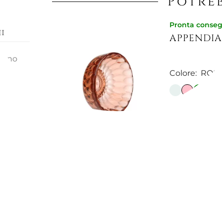
Potreb
Pronta conse
i
APPENDIAB
egno
ta
Colore:
ROS
gonne,
te
ensioni
m
18,03 €
0
Pronta conse
IL METTI
Colore:
BIA